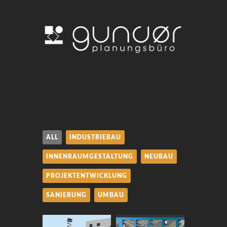
ALL
INDUSTRIEBAU
INNENRAUMGESTALTUNG
NEUBAU
PROJEKTENTWICKLUNG
SANIERUNG
UMBAU